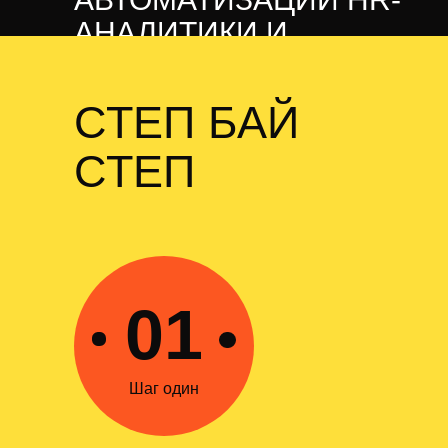
АНАЛИТИКИ И
СОРСИНГА 😱
СТЕП БАЙ
СТЕП
01
Приходите
Шаг один
учиться
Подберем подходящий курс