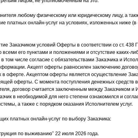
третьим лицом, не уполномоченным на это.
лнителя любому физическому или юридическому лицу, а та
е платных онлайн-услуг на условиях, изложенных ниже (в с
тие Заказчиком условий Оферты в соответствии со ст. 438 
 всеми его пунктами и положениями и отсутствие каких-ли
в том числе согласие с обязательствами Заказчика и Испол
формации. Акцепт оферты равносилен заключению договор
х в оферте. Акцептом оферты является осуществление Зак
тоящей оферты. С момента поступления денежных средств в
теля, договор считается заключенным между Заказчиком и 
азчик в необходимой для него степени ознакомился и согла
стемы, а также с порядком оказания Исполнителем услуг.
щих платных онлайн-услуг по выбору Заказчика:
рукция по выживанию" 22 июля 2026 года.