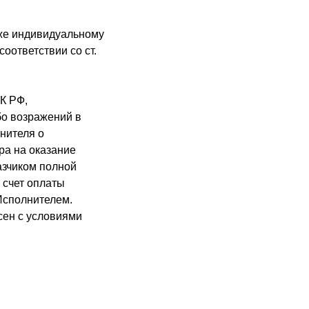
кже индивидуальному
оответствии со ст.
ГК РФ,
бо возражений в
нителя о
а на оказание
азчиком полной
 счет оплаты
Исполнителем.
сен с условиями