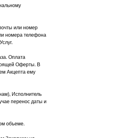
ональному
почты или номер
или номера телефона
слуг.
аза. Оплата
тоящей Оферты. В
ием Акцепта ему
нам), Исполнитель
учае перенос даты и
ном объеме.