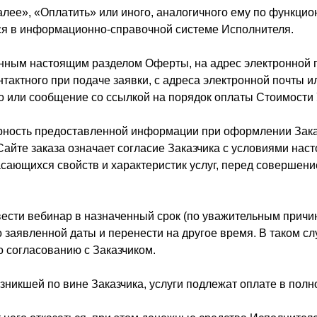
«Далее», «Оплатить» или иного, аналогичного ему по функци
ся в информационно-справочной системе Исполнителя.
енным настоящим разделом Оферты, на адрес электронной 
нтактного при подаче заявки, с адреса электронной почты 
 или сообщение со ссылкой на порядок оплаты Стоимости У
оверность предоставленной информации при оформлении Зак
айте заказа означает согласие Заказчика с условиями нас
асающихся свойств и характеристик услуг, перед совершен
вести вебинар в назначенный срок (по уважительным причи
о заявленной даты и перенести на другое время. В таком сл
 согласованию с Заказчиком.
озникшей по вине Заказчика, услуги подлежат оплате в пол