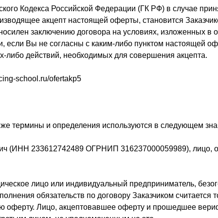
нского Кодекса Российской Федерации (ГК РФ) в случае при
оизводящее акцепт настоящей оферты, становится Заказчико
вносилен заключению договора на условиях, изложенных в 
и, если Вы не согласны с каким-либо пунктом настоящей о
их-либо действий, необходимых для совершения акцепта.
ing-school.ru/ofertakp5
же термины и определения используются в следующем зна
евич (ИНН 233612742489 ОГРНИП 316237000059989), лицо, 
идическое лицо или индивидуальный предприниматель, безо
олнения обязательств по договору Заказчиком считается т
 оферту. Лицо, акцептовавшее оферту и прошедшее вериф