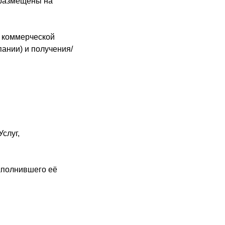
 размещены на
м коммерческой
ании) и получения/
слуг,
аполнившего её