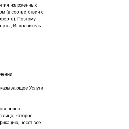
нятия изложенных
м (в соответствии с
оферте). Поэтому
ферты, Исполнитель
чении:
оказывающее Услуги
говорочно
о лицо, которое
икацию, несет все