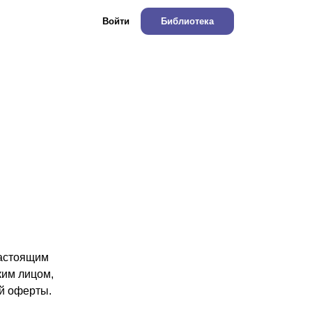
Войти
Библиотека
настоящим
ким лицом,
й оферты.