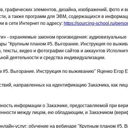
ов, графических элементов, дизайна, изображений, фото и 
сти, а также программ для ЭВМ, содержащихся в информац
 в сети Интернет по адресу:
https://sourcing-school.ru/perso
сти» - охраняемые законом произведения: аудиовизуальные
нары "Крупным планом #5. Выгорание. Инструкция по выжив
 тексты, видео и фотографии сайтов и аккаунтов Исполнит
ной деятельности и средства индивидуализации.
ом #5. Выгорание. Инструкция по выживанию" Яценко Егор Е
ствий, направленных на идентификацию Заказчика, как ли
ность информации о Заказчике, предоставляемой при вери
нности между лицом, ею обладающим, и Заказчиком (вериф
 онлайн-услуг: обучение на вебинаре "Крупным планом #5. 