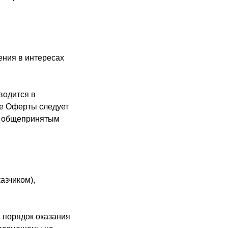
ения в интересах
водится в
те Оферты следует
 – общепринятым
азчиком),
, порядок оказания