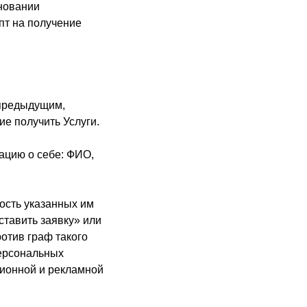
сновании
пт на получение
 предыдущим,
е получить Услуги.
ацию о себе: ФИО,
ность указанных им
ставить заявку» или
отив граф такого
персональных
ционной и рекламной