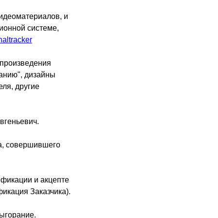
видеоматериалов, и
ионной системе,
naltracker
 произведения
анию", дизайны
еля, другие
вгеньевич.
ца, совершившего
фикации и акцепте
икация Заказчика).
Выгорание.