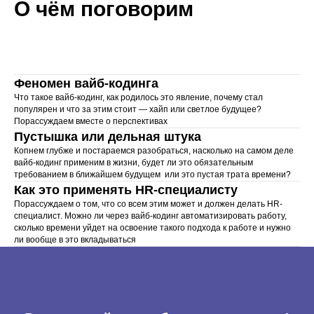
О чём поговорим
Написать в Telegram
Оставить заявку
Феномен вайб-кодинга
Что такое вайб-кодинг, как родилось это явление, почему стал
популярен и что за этим стоит — хайп или светлое будущее?
Порассуждаем вместе о перспективах
Пустышка или дельная штука
Самый полезный
Копнем глубже и постараемся разобраться, насколько на самом деле
вайб-кодинг применим в жизни, будет ли это обязательным
Telegram о сорсинге
требованием в ближайшем будущем или это пустая трата времени?
Как это применять HR-специалисту
Порассуждаем о том, что со всем этим может и должен делать HR-
специалист. Можно ли через вайб-кодинг автоматизировать работу,
сколько времени уйдет на освоение такого подхода к работе и нужно
ли вообще в это вкладываться