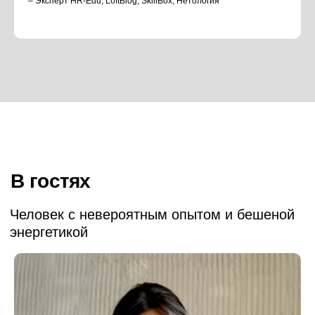
– Эксперт HR-Edu, LoftBlog, SkillBox, Нетология