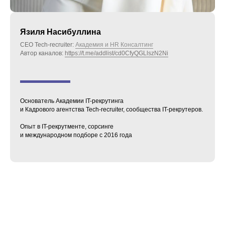
Язиля Насибуллина
CEO Tech-recruiter:
Академия и HR Консалтинг
Автор каналов:
https://t.me/addlist/cd0CfyQGLlszN2Ni
Основатель Академии IT-рекрутинга
и Кадрового агентства Tech-recruiter, сообщества IT-рекрутеров.
Опыт в IT-рекрутменте, сорсинге
и международном подборе с 2016 года
Приходите
учиться
Подберем подходящий курс
и ответим на любые вопросы.