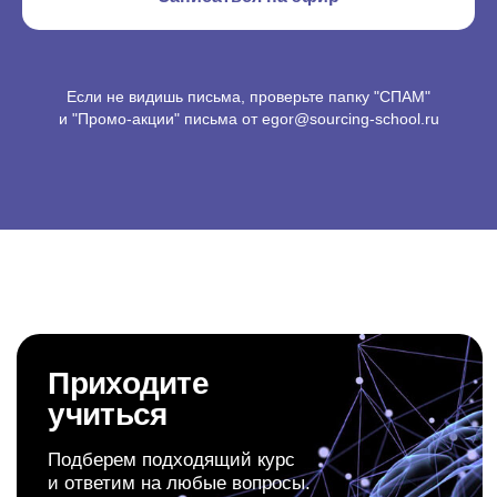
Если не видишь письма, проверьте папку "СПАМ"
и "Промо-акции" письма от egor@sourcing-school.ru