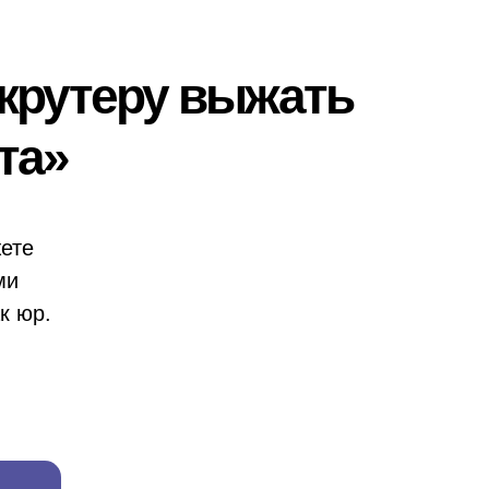
екрутеру выжать
та»
жете
ми
к юр.