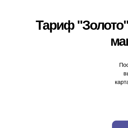
Тариф "Золото"
ма
Пос
в
карт