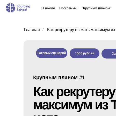
О школе
Программы
"Крупным планом"
Наши ке
Главная
/
Как рекрутеру выжать максимум из 
Готовый сценарий
1500 рублей
За
Крупным планом #1
Как рекрутер
максимум из 