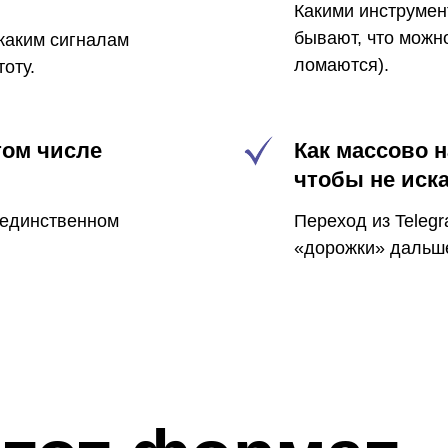
Какими инструмен
бывают, что можно
 каким сигналам
ломаются).
тоту.
том числе
Как массово 
чтобы не иск
в единственном
Переход из Telegr
«дорожки» дальше,