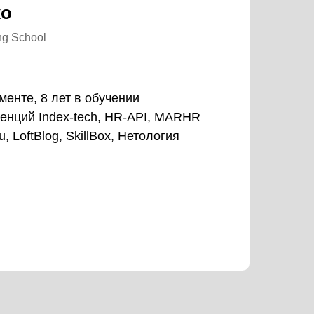
ко
ng School
тменте, 8 лет в обучении
енций Index-tech, HR-API, MARHR
, LoftBlog, SkillBox, Нетология