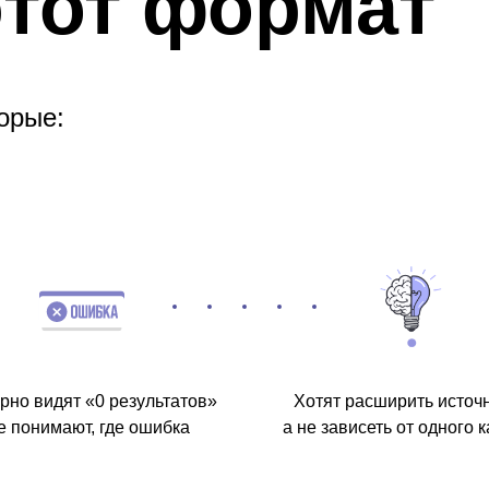
этот формат
орые:
рно видят «0 результатов»
Хотят расширить источн
е понимают, где ошибка
а не зависеть от одного 