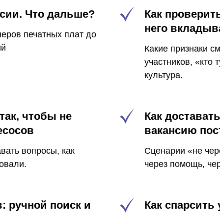
нсии. Что дальше?
Как проверить
него вкладыв
неров печатных плат до
ий
Какие признаки см
участников, «кто 
культура.
так, чтобы не
Как доставать
есосов
вакансию пос
авать вопросы, как
Сценарии «не чере
овали.
через помощь, че
: ручной поиск и
Как спарсить 