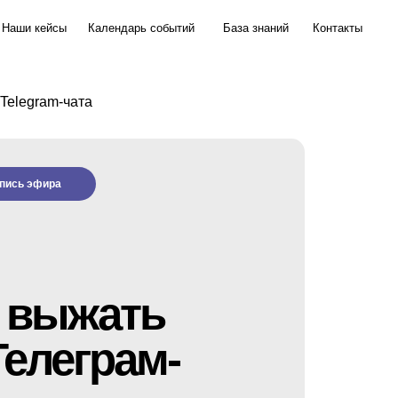
йсы
Календарь событий
База знаний
Контакты
Telegram-чата
пись эфира
у выжать
Телеграм-